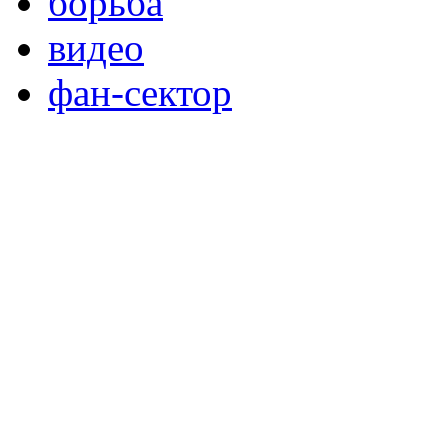
борьба
видео
фан-сектор