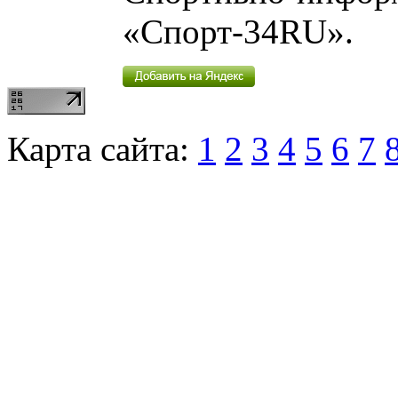
«Спорт-34RU».
Карта сайта:
1
2
3
4
5
6
7