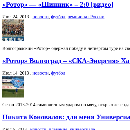
«Ротор» — «Шинник» – 2:0 [видео]
Июл 24, 2013 .
новости
,
футбол
,
чемпионат России
Волгоградский «Ротор» одержал победу в четвертом туре на св
«Ротор» Волгоград – «СКА-Энергия» Хаб
Июл 14, 2013 .
новости
,
футбол
Сезон 2013-2014 символичным ударом по мячу, открыл легенда
Никита Коновалов: для меня Универси
Июл 6, 2013 .
новости
,
плавание
,
универсиада