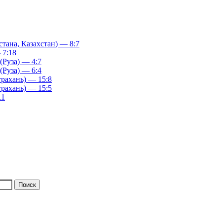
ана, Казахстан) — 8:7
 7:18
(Руза) — 4:7
(Руза) — 6:4
рахань) — 15:8
рахань) — 15:5
11