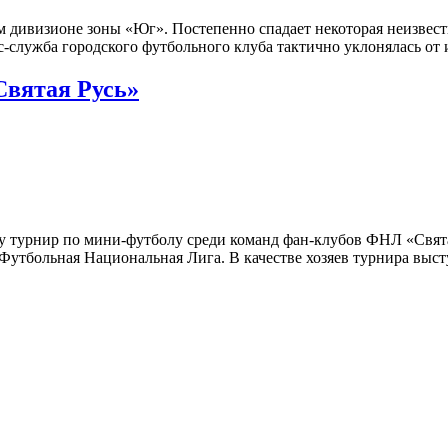
ром дивизионе зоны «Юг». Постепенно спадает некоторая неизве
-служба городского футбольного клуба тактично уклонялась от
Святая Русь»
чету турнир по мини-футболу среди команд фан-клубов ФНЛ «Свя
утбольная Национальная Лига. В качестве хозяев турнира выст