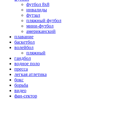
футбол 8х8
инвалиды
футзал
пляжный футбол
мини-футбол
американский
плавание
баскетбол
волейбол
пляжный
гандбол
водное поло
пресса
легкая атлетика
бокс
борьба
видео
фан-сектор