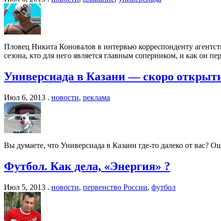
Пловец Никита Коновалов в интервью корреспонденту агентств
сезона, кто для него является главным соперником, и как он п
Универсиада в Казани — скоро открыт
Июл 6, 2013 .
новости
,
реклама
Вы думаете, что Универсиада в Казани где-то далеко от вас? 
Футбол. Как дела, «Энергия» ?
Июл 5, 2013 .
новости
,
первенство России
,
футбол