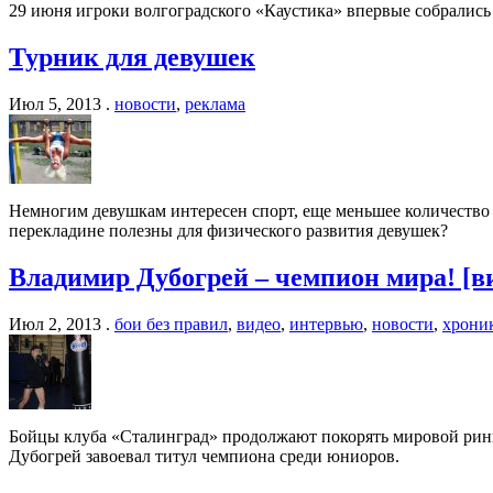
29 июня игроки волгоградского «Каустика» впервые собрались
Турник для девушек
Июл 5, 2013 .
новости
,
реклама
Немногим девушкам интересен спорт, еще меньшее количество 
перекладине полезны для физического развития девушек?
Владимир Дубогрей – чемпион мира! [в
Июл 2, 2013 .
бои без правил
,
видео
,
интервью
,
новости
,
хрони
Бойцы клуба «Сталинград» продолжают покорять мировой ринг
Дубогрей завоевал титул чемпиона среди юниоров.