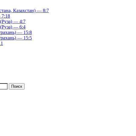
ана, Казахстан) — 8:7
 7:18
(Руза) — 4:7
(Руза) — 6:4
рахань) — 15:8
рахань) — 15:5
11