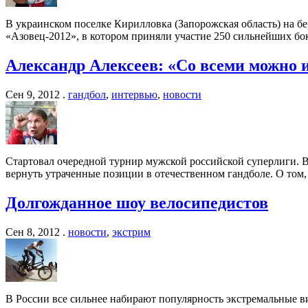
В украинском поселке Кирилловка (Запорожская область) на б
«Азовец-2012», в котором приняли участие 250 сильнейших бо
Александр Алексеев: «Со всеми можно 
Сен 9, 2012 .
гандбол
,
интервью
,
новости
Стартовал очередной турнир мужской российской суперлиги. В
вернуть утраченные позиции в отечественном гандболе. О том,
Долгожданное шоу велосипедистов
Сен 8, 2012 .
новости
,
экстрим
В России все сильнее набирают популярность экстремальные ви