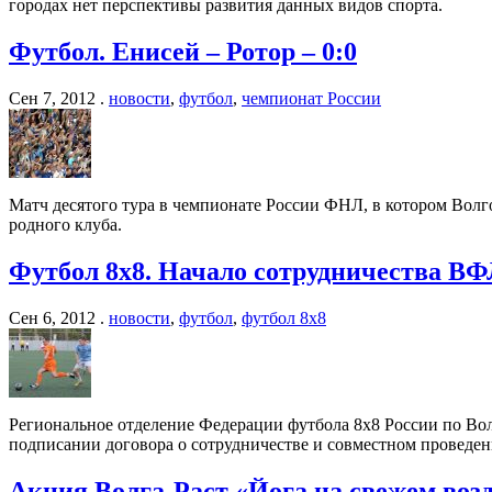
городах нет перспективы развития данных видов спорта.
Футбол. Енисей – Ротор – 0:0
Сен 7, 2012 .
новости
,
футбол
,
чемпионат России
Матч десятого тура в чемпионате России ФНЛ, в котором Волг
родного клуба.
Футбол 8х8. Начало сотрудничества В
Сен 6, 2012 .
новости
,
футбол
,
футбол 8х8
Региональное отделение Федерации футбола 8х8 России по Во
подписании договора о сотрудничестве и совместном проведен
Акция Волга-Раст «Йога на свежем возд