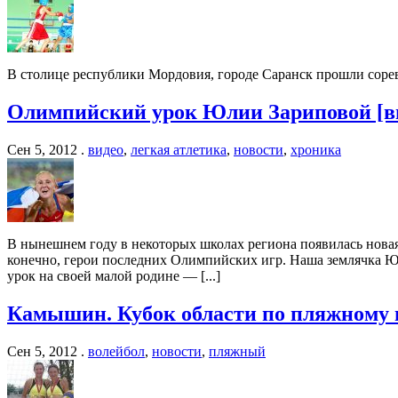
В столице республики Мордовия, городе Саранск прошли соре
Олимпийский урок Юлии Зариповой [в
Сен 5, 2012 .
видео
,
легкая атлетика
,
новости
,
хроника
В нынешнем году в некоторых школах региона появилась новая
конечно, герои последних Олимпийских игр. Наша землячка Юл
урок на своей малой родине — [...]
Камышин. Кубок области по пляжному 
Сен 5, 2012 .
волейбол
,
новости
,
пляжный