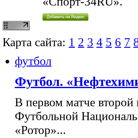
«Спорт-34RU».
Карта сайта:
1
2
3
4
5
6
7
футбол
Футбол. «Нефтехим
В первом матче второй 
Футбольной Националь
«Ротор»...