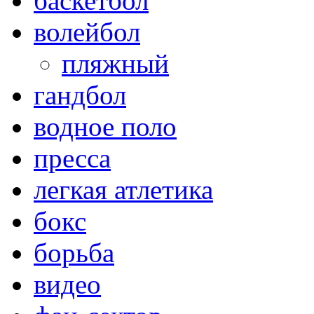
баскетбол
волейбол
пляжный
гандбол
водное поло
пресса
легкая атлетика
бокс
борьба
видео