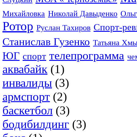
Михайловка
Николай Давыденко
Ольг
Ротор
Спорт-ре
Руслан Тахиров
Станислав Гузенко
Татьяна Хмы
телепрограмма
ЮГ
спорт
че
аквабайк
(1)
инвалиды
(3)
армспорт
(2)
баскетбол
(3)
бодибилдинг
(3)