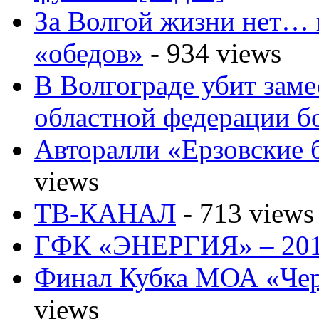
За Волгой жизни нет… 
«обедов»
- 934 views
В Волгограде убит заме
областной федерации б
Авторалли «Ерзовские б
views
ТВ-КАНАЛ
- 713 views
ГФК «ЭНЕРГИЯ» – 201
Финал Кубка МОА «Чер
views