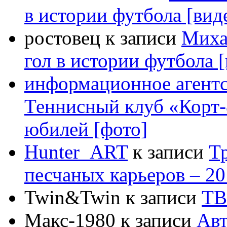
в истории футбола [вид
ростовец к записи
Миха
гол в истории футбола 
информационное агент
Теннисный клуб «Корт-
юбилей [фото]
Hunter_ART
к записи
Т
песчаных карьеров – 2
Twin&Twin к записи
ТВ
Макс-1980 к записи
Авт