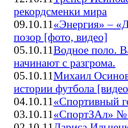
рекордсменки мира
09.10.11
«Энергия» – «
позор [фото, видео]
05.10.11
Водное поло. В
начинают с разгрома.
05.10.11
Михаил Осинов
истории футбола [видео
04.10.11
«Спортивный г
03.10.11
«СпортЗАл» № 
02.10.11
Лариса Ильченк