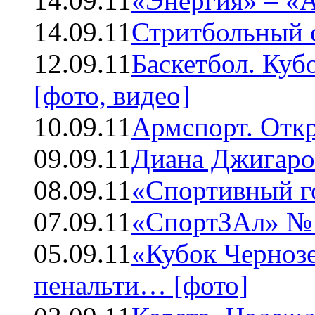
14.09.11
«Энергия» – «А
14.09.11
Стритбольный с
12.09.11
Баскетбол. Ку
[фото, видео]
10.09.11
Армспорт. Отк
09.09.11
Диана Джигарос
08.09.11
«Спортивный г
07.09.11
«СпортЗАл» № 
05.09.11
«Кубок Чернозе
пенальти… [фото]