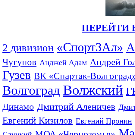
ПЕРЕЙТИ 
«СпортЗАл»
А
2 дивизион
Чугунов
Андрей Го
Анджей Адам
Гузев
ВК «Спартак-Волгоград
Волжский
Волгоград
Г
Динамо
Дмитрий Аленичев
Дмит
Евгений Кизилов
Евгений Пронин
Ма
МОА «Черноземье»
Слуцкий