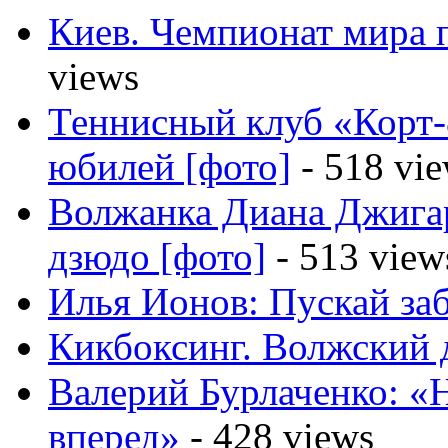
Киев. Чемпионат мира п
views
Теннисный клуб «Корт-
юбилей [фото]
- 518 vi
Волжанка Диана Джигар
дзюдо [фото]
- 513 view
Илья Ионов: Пускай за
Кикбоксинг. Волжский 
Валерий Бурлаченко: «
вперед»
- 428 views