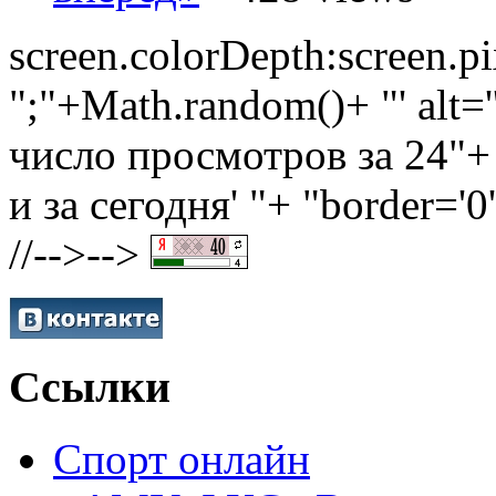
screen.colorDepth:screen.
";"+Math.random()+ "' alt=''
число просмотров за 24"+ 
и за сегодня' "+ "border='0
//-->-->
Ссылки
Спорт онлайн