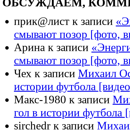
ОБСУЖДАЕМ, КОММ
прик@лист к записи
«Э
смывают позор [фото, в
Арина к записи
«Энерг
смывают позор [фото, в
Чех к записи
Михаил Ос
истории футбола [видео
Макс-1980 к записи
Мих
гол в истории футбола 
sirchedr к записи
Михаи