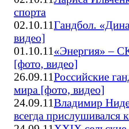
спорта
02.10.11
Гандбол. «Дина
видео]
01.10.11
«Энергия» – СК
[фото, видео]
26.09.11
Российские ган
мира [фото, видео]
24.09.11
Владимир Ниде
всегда прислушивался к
24.09.11
XXIX сельские