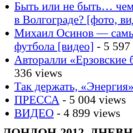
Быть или не быть… чем
в Волгограде? [фото, ви
Михаил Осинов — самы
футбола [видео]
- 5 597
Авторалли «Ерзовские б
336 views
Так держать, «Энергия»
ПРЕССА
- 5 004 views
ВИДЕО
- 4 899 views
ЛОНДОН-2012. ДНЕ