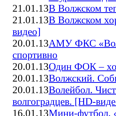
21.01.13
В Волжском теп
21.01.13
В Волжском хо
видео]
20.01.13
АМУ ФКС «Волж
спортивно
20.01.13
Один ФОК – хо
20.01.13
Волжский. Соб
20.01.13
Волейбол. Чис
волгоградцев. [HD-виде
16.01.13
Мини-футбол. 