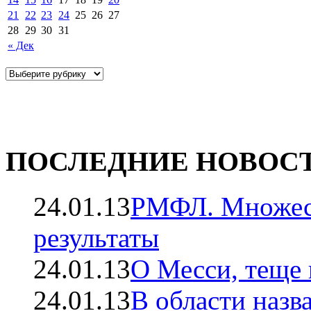
21
22
23
24
25
26
27
28
29
30
31
« Дек
ПОСЛЕДНИЕ НОВОС
24.01.13
РМФЛ. Множест
результаты
24.01.13
О Месси, теще 
24.01.13
В области назв