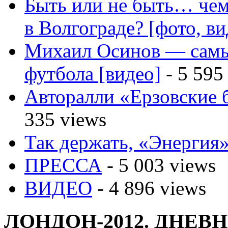
Быть или не быть… чем
в Волгограде? [фото, ви
Михаил Осинов — самы
футбола [видео]
- 5 595
Авторалли «Ерзовские б
335 views
Так держать, «Энергия»
ПРЕССА
- 5 003 views
ВИДЕО
- 4 896 views
ЛОНДОН-2012. ДНЕ