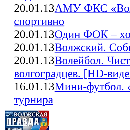
20.01.13
АМУ ФКС «Волж
спортивно
20.01.13
Один ФОК – хо
20.01.13
Волжский. Соб
20.01.13
Волейбол. Чис
волгоградцев. [HD-виде
16.01.13
Мини-футбол. 
турнира