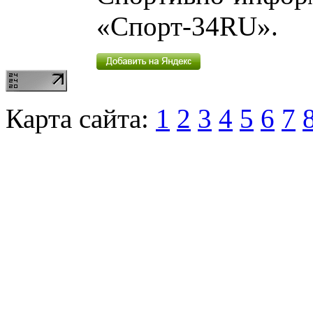
«Спорт-34RU».
Карта сайта:
1
2
3
4
5
6
7