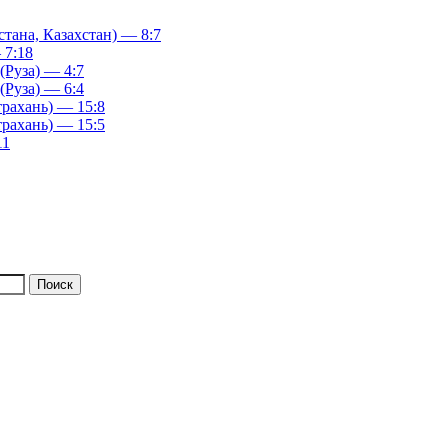
ана, Казахстан) — 8:7
 7:18
(Руза) — 4:7
(Руза) — 6:4
рахань) — 15:8
рахань) — 15:5
11