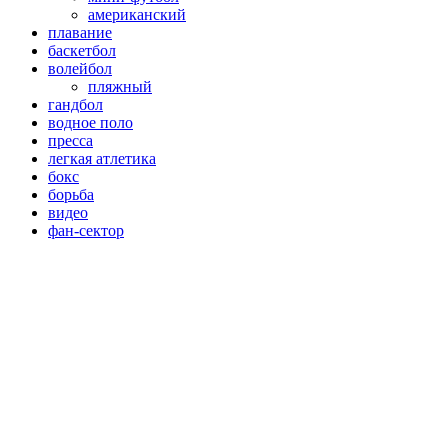
американский
плавание
баскетбол
волейбол
пляжный
гандбол
водное поло
пресса
легкая атлетика
бокс
борьба
видео
фан-сектор