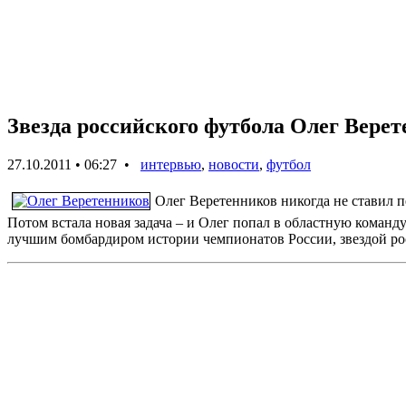
Звезда российского футбола Олег Вере
27.10.2011 • 06:27 •
интервью
,
новости
,
футбол
Олег Веретенников никогда не ставил п
Потом встала новая задача – и Олег попал в областную команду
лучшим бомбардиром истории чемпионатов России, звездой ро