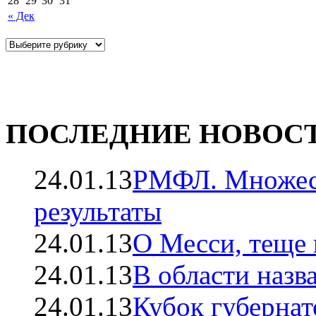
28
29
30
31
« Дек
ПОСЛЕДНИЕ НОВОС
24.01.13
РМФЛ. Множест
результаты
24.01.13
О Месси, теще 
24.01.13
В области назв
24.01.13
Кубок губерна