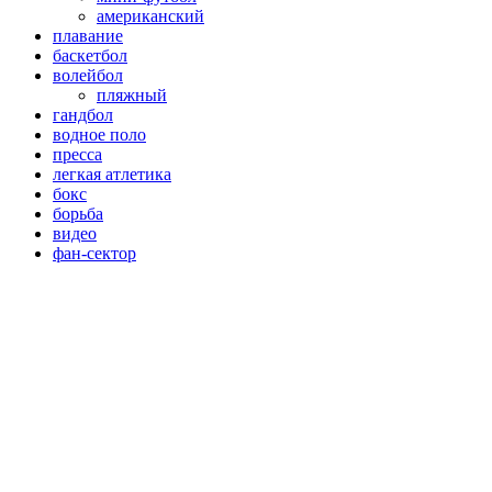
американский
плавание
баскетбол
волейбол
пляжный
гандбол
водное поло
пресса
легкая атлетика
бокс
борьба
видео
фан-сектор