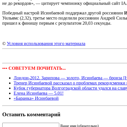
не до рекордов», — цитирует чемпионку официальный сайт IA
Победный настрой Исинбаевой поддержал другой россиянин
И
Уильямс (2,32), третье место поделили россиянин Андрей Сильн
пришел к финишу первым с результатом 20,03 секунды.
©
Условия использования этого материала
••• СОВЕТУЕМ ПОЧИТАТЬ...
Лондон-2012. Зарипова — золото, Исинбаева — бронза [
Тренер Исинбаевой рассказал о проблемах рекордсменки
Кубок губернатора Волгоградской области удался на слав
Елена Исинбаева — 5.01!
«Баранка» Исинбаевой
Оставить комментарий
Ваше имя (обязательно)