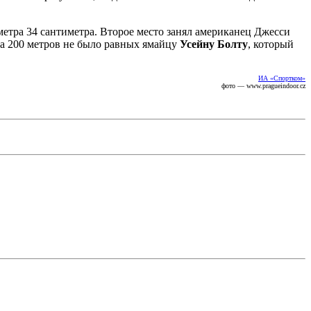
 метра 34 сантиметра. Второе место занял американец Джесси
 на 200 метров не было равных ямайцу
Усейну Болту
, который
ИА «Спортком»
фото — www.pragueindoor.cz