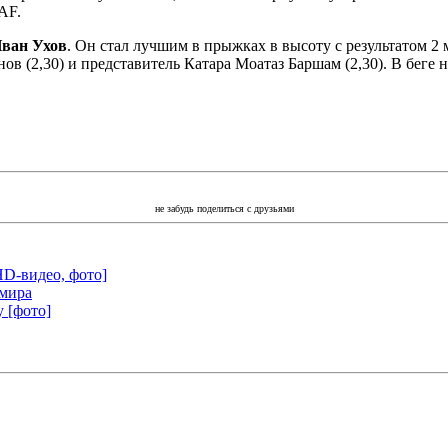
AF.
ван Ухов
. Он стал лучшим в прыжках в высоту с результатом 2
ов (2,30) и представитель Катара Моатаз Баршам (2,30). В беге
не забудь поделиться с друзьями
HD-видео, фото]
 мира
у [фото]