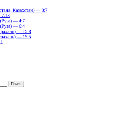
ана, Казахстан) — 8:7
 7:18
(Руза) — 4:7
(Руза) — 6:4
рахань) — 15:8
рахань) — 15:5
11