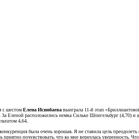
м с шестом
Елена Исинбаева
выиграла 11-й этап «Бриллиантовой
в. За Еленой расположились немка Сильке Шпигельбург (4,70) и
льтатом 4,64.
 конкуренция была очень хорошая. Я не ставила цель преодолеть 
нь приятно почувствовать, что ко мне вернулась уверенность. Что