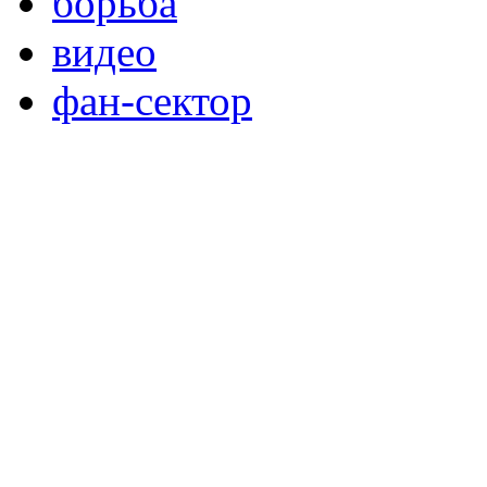
борьба
видео
фан-сектор