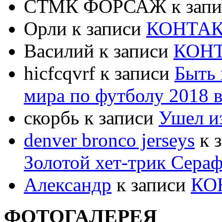
СТМК ФОРСАЖ к зап
Орли к записи
КОНТА
Василий к записи
КОН
hicfcqvrf к записи
Быть
мира по футболу 2018 в
скорбь к записи
Ушел и
denver bronco jerseys
к 
Золотой хет-трик Сер
Александр
к записи
КО
ФОТОГАЛЕРЕЯ