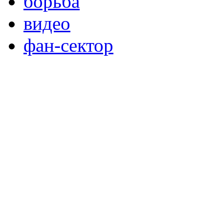
борьба
видео
фан-сектор