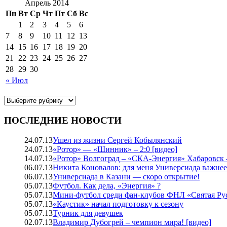
Апрель 2014
Пн
Вт
Ср
Чт
Пт
Сб
Вс
1
2
3
4
5
6
7
8
9
10
11
12
13
14
15
16
17
18
19
20
21
22
23
24
25
26
27
28
29
30
« Июл
ПОСЛЕДНИЕ НОВОСТИ
24.07.13
Ушел из жизни Сергей Кобылянский
24.07.13
«Ротор» — «Шинник» – 2:0 [видео]
14.07.13
«Ротор» Волгоград – «СКА-Энергия» Хабаровск –
06.07.13
Никита Коновалов: для меня Универсиада важне
06.07.13
Универсиада в Казани — скоро открытие!
05.07.13
Футбол. Как дела, «Энергия» ?
05.07.13
Мини-футбол среди фан-клубов ФНЛ «Святая Ру
05.07.13
«Каустик» начал подготовку к сезону
05.07.13
Турник для девушек
02.07.13
Владимир Дубогрей – чемпион мира! [видео]