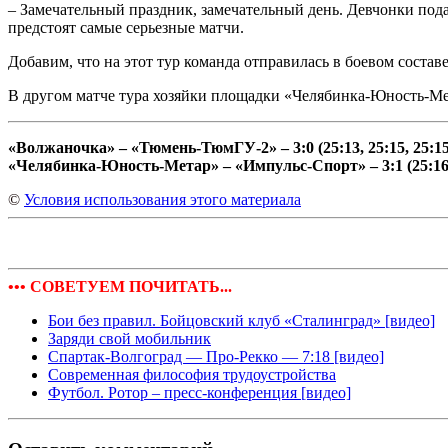
– Замечательный праздник, замечательный день. Девчонки пода
предстоят самые серьезные матчи.
Добавим, что на этот тур команда отправилась в боевом состав
В другом матче тура хозяйки площадки «Челябинка-Юность-Мета
«Волжаночка» – «Тюмень-ТюмГУ-2» – 3:0 (25:13, 25:15, 25:15
«Челябинка-Юность-Метар» – «Импульс-Спорт» – 3:1 (25:16, 2
©
Условия использования этого материала
••• СОВЕТУЕМ ПОЧИТАТЬ...
Бои без правил. Бойцовский клуб «Сталинград» [видео]
Заряди свой мобильник
Спартак-Волгоград — Про-Рекко — 7:18 [видео]
Современная философия трудоустройства
Футбол. Ротор – пресс-конференция [видео]