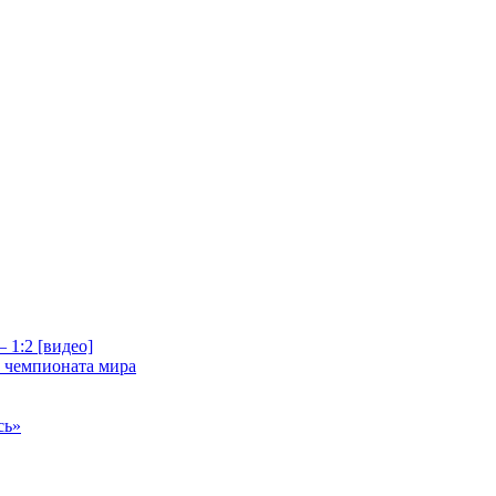
 1:2 [видео]
е чемпионата мира
сь»