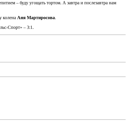
питием – буду угощать тортом. А завтра и послезавтра нам
му колена
Аня Мартиросова
.
ьс-Спорт» – 3:1.