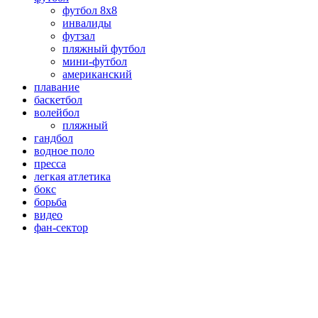
футбол 8х8
инвалиды
футзал
пляжный футбол
мини-футбол
американский
плавание
баскетбол
волейбол
пляжный
гандбол
водное поло
пресса
легкая атлетика
бокс
борьба
видео
фан-сектор