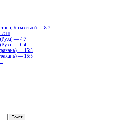
ана, Казахстан) — 8:7
 7:18
(Руза) — 4:7
(Руза) — 6:4
рахань) — 15:8
рахань) — 15:5
11