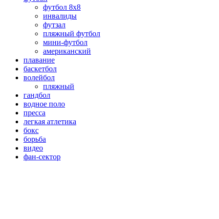
футбол 8х8
инвалиды
футзал
пляжный футбол
мини-футбол
американский
плавание
баскетбол
волейбол
пляжный
гандбол
водное поло
пресса
легкая атлетика
бокс
борьба
видео
фан-сектор