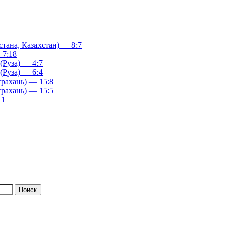
ана, Казахстан) — 8:7
 7:18
(Руза) — 4:7
(Руза) — 6:4
рахань) — 15:8
рахань) — 15:5
11