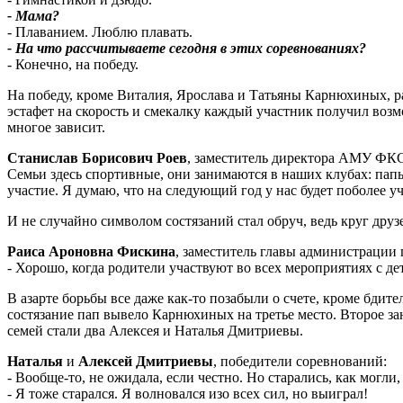
- Мама?
- Плаванием. Люблю плавать.
- На что рассчитываете сегодня в этих соревнованиях?
- Конечно, на победу.
На победу, кроме Виталия, Ярослава и Татьяны Карнюхиных, 
эстафет на скорость и смекалку каждый участник получил возм
многое зависит.
Станислав Борисович Роев
, заместитель директора АМУ ФК
Семьи здесь спортивные, они занимаются в наших клубах: папы
участие. Я думаю, что на следующий год у нас будет поболее уч
И не случайно символом состязаний стал обруч, ведь круг друзе
Раиса Ароновна Фискина
, заместитель главы администрации 
- Хорошо, когда родители участвуют во всех мероприятиях с де
В азарте борьбы все даже как-то позабыли о счете, кроме бди
состязание пап вывело Карнюхиных на третье место. Второе 
семей стали два Алексея и Наталья Дмитриевы.
Наталья
и
Алексей Дмитриевы
, победители соревнований:
- Вообще-то, не ожидала, если честно. Но старались, как могли
- Я тоже старался. Я волновался изо всех сил, но выиграл!