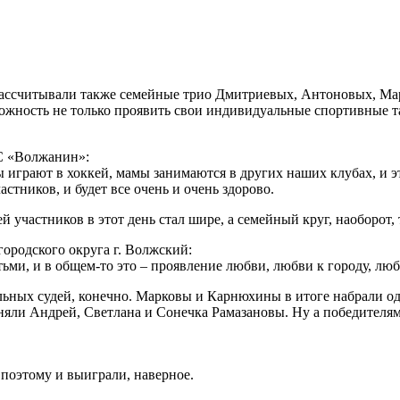
рассчитывали также семейные трио Дмитриевых, Антоновых, Мар
ожность не только проявить свои индивидуальные спортивные та
С «Волжанин»:
 играют в хоккей, мамы занимаются в других наших клубах, и э
астников, и будет все очень и очень здорово.
й участников в этот день стал шире, а семейный круг, наоборот,
городского округа г. Волжский:
тьми, и в общем-то это – проявление любви, любви к городу, лю
тельных судей, конечно. Марковы и Карнюхины в итоге набрали о
заняли Андрей, Светлана и Сонечка Рамазановы. Ну а победите
, поэтому и выиграли, наверное.