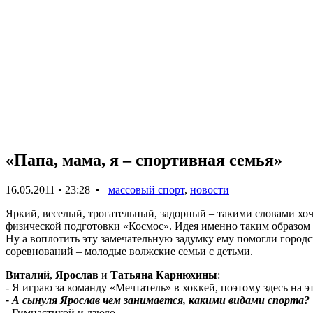
«Папа, мама, я – спортивная семья»
16.05.2011 • 23:28 •
массовый спорт
,
новости
Яркий, веселый, трогательный, задорный – такими словами хо
физической подготовки «Космос». Идея именно таким образо
Ну а воплотить эту замечательную задумку ему помогли городс
соревнований – молодые волжские семьи с детьми.
Виталий
,
Ярослав
и
Татьяна Карнюхины
:
- Я играю за команду «Мечтатель» в хоккей, поэтому здесь на
- А сынуля Ярослав чем занимается, какими видами спорта?
- Гимнастикой и дзюдо.