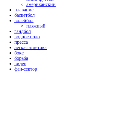
американский
плавание
баскетбол
волейбол
пляжный
гандбол
водное поло
пресса
легкая атлетика
бокс
борьба
видео
фан-сектор