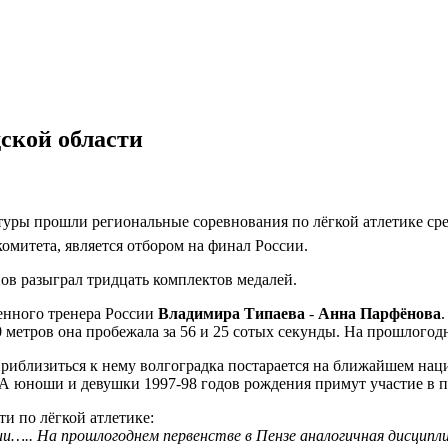
дской области
туры прошли региональные соревнования по лёгкой атлетике сре
омитета, является отбором на финал России.
ов разыграл тридцать комплектов медалей.
енного тренера России
Владимира Типаева
-
Анна Парфёнова
 метров она пробежала за 56 и 25 сотых секунды. На прошлогод
риблизиться к нему волгоградка постарается на ближайшем наци
А юноши и девушки 1997-98 годов рождения примут участие в пе
ти по лёгкой атлетике:
и….. На прошлогоднем первенстве в Пензе аналогичная дисципли