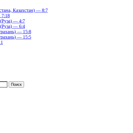
ана, Казахстан) — 8:7
 7:18
(Руза) — 4:7
(Руза) — 6:4
рахань) — 15:8
рахань) — 15:5
11