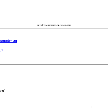
не забудь поделиться с друзьями
д ошибками
рт
дет)