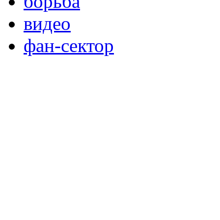
борьба
видео
фан-сектор