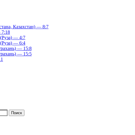
ана, Казахстан) — 8:7
 7:18
(Руза) — 4:7
(Руза) — 6:4
рахань) — 15:8
рахань) — 15:5
11