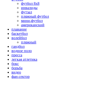
футбол 8х8
инвалиды
футзал
пляжный футбол
мини-футбол
американский
плавание
баскетбол
волейбол
пляжный
гандбол
водное поло
пресса
легкая атлетика
бокс
борьба
видео
фан-сектор