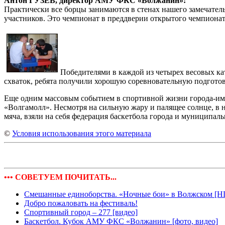
Антон ГУЗЕВ, директор АМУ ФКС «Волжанин»:
Практически все борцы занимаются в стенах нашего замечатель
участников. Это чемпионат в преддверии открытого чемпионата
Победителями в каждой из четырех весовых ка
схваток, ребята получили хорошую соревновательную подготов
Еще одним массовым событием в спортивной жизни города-име
«Волгамолл». Несмотря на сильную жару и палящее солнце, в 
мяча, взяли на себя федерация баскетбола города и муниципа
©
Условия использования этого материала
••• СОВЕТУЕМ ПОЧИТАТЬ...
Смешанные единоборства. «Ночные бои» в Волжском [H
Добро пожаловать на фестиваль!
Спортивный город – 277 [видео]
Баскетбол. Кубок АМУ ФКС «Волжанин» [фото, видео]