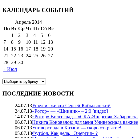
КАЛЕНДАРЬ СОБЫТИЙ
Апрель 2014
Пн
Вт
Ср
Чт
Пт
Сб
Вс
1
2
3
4
5
6
7
8
9
10
11
12
13
14
15
16
17
18
19
20
21
22
23
24
25
26
27
28
29
30
« Июл
ПОСЛЕДНИЕ НОВОСТИ
24.07.13
Ушел из жизни Сергей Кобылянский
24.07.13
«Ротор» — «Шинник» – 2:0 [видео]
14.07.13
«Ротор» Волгоград – «СКА-Энергия» Хабаровск –
06.07.13
Никита Коновалов: для меня Универсиада важне
06.07.13
Универсиада в Казани — скоро открытие!
05.07.13
Футбол. Как дела, «Энергия» ?