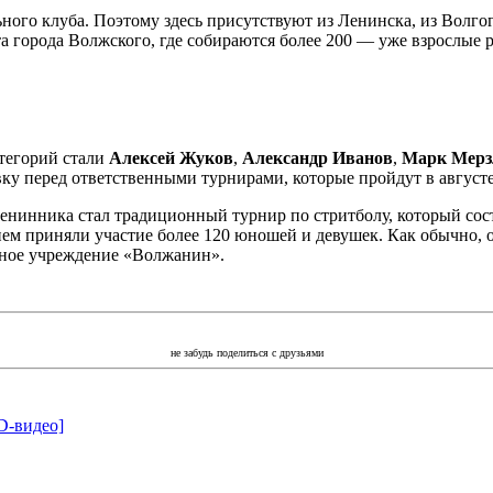
ного клуба. Поэтому здесь присутствуют из Ленинска, из Волго
 города Волжского, где собираются более 200 — уже взрослые р
тегорий стали
Алексей Жуков
,
Александр Иванов
,
Марк Мер
ку перед ответственными турнирами, которые пройдут в августе
нинника стал традиционный турнир по стритболу, который сост
нем приняли участие более 120 юношей и девушек. Как обычно,
льное учреждение «Волжанин».
не забудь поделиться с друзьями
D-видео]