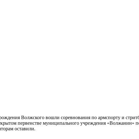
ождения Волжского вошли соревнования по армспорту и стритб
открытом первенстве муниципального учреждения «Волжанин» по 
аторам оставили.