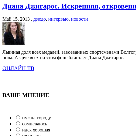
Диана Джигарос. Искренняя, откровенн
Май 15, 2013 .
дзюдо
,
интервью
,
новости
Львиная доля всех медалей, завоеванных спортсменами Волго
пола. А ярче всех на этом фоне блистает Диана Джигарос.
ОНЛАЙН ТВ
ВАШЕ МНЕНИЕ
нужна городу
сомневаюсь
идея хорошая
не нужна