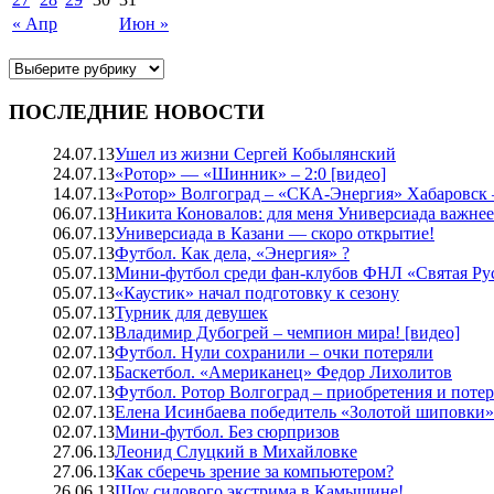
« Апр
Июн »
ПОСЛЕДНИЕ НОВОСТИ
24.07.13
Ушел из жизни Сергей Кобылянский
24.07.13
«Ротор» — «Шинник» – 2:0 [видео]
14.07.13
«Ротор» Волгоград – «СКА-Энергия» Хабаровск –
06.07.13
Никита Коновалов: для меня Универсиада важне
06.07.13
Универсиада в Казани — скоро открытие!
05.07.13
Футбол. Как дела, «Энергия» ?
05.07.13
Мини-футбол среди фан-клубов ФНЛ «Святая Ру
05.07.13
«Каустик» начал подготовку к сезону
05.07.13
Турник для девушек
02.07.13
Владимир Дубогрей – чемпион мира! [видео]
02.07.13
Футбол. Нули сохранили – очки потеряли
02.07.13
Баскетбол. «Американец» Федор Лихолитов
02.07.13
Футбол. Ротор Волгоград – приобретения и поте
02.07.13
Елена Исинбаева победитель «Золотой шиповки»
02.07.13
Мини-футбол. Без сюрпризов
27.06.13
Леонид Слуцкий в Михайловке
27.06.13
Как сберечь зрение за компьютером?
26.06.13
Шоу силового экстрима в Камышине!