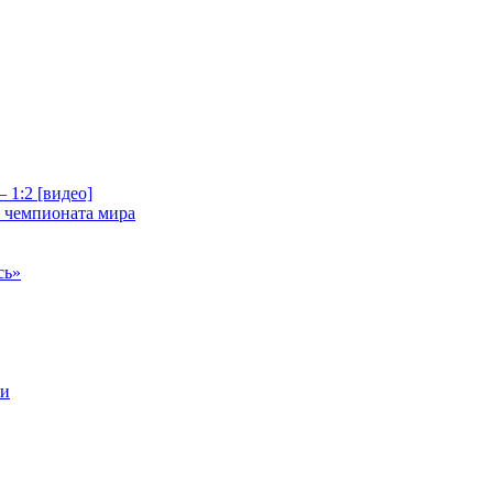
 1:2 [видео]
е чемпионата мира
сь»
ри