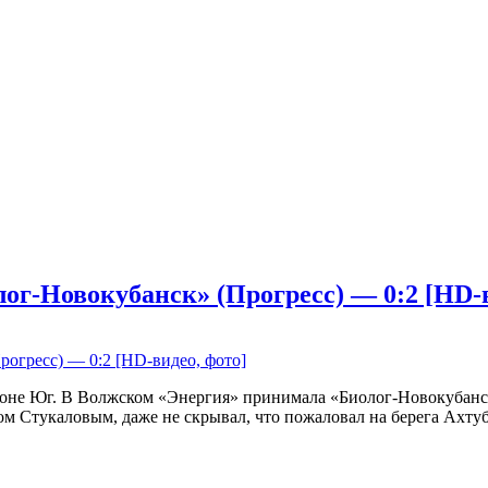
ог-Новокубанск» (Прогресс) — 0:2 [HD-в
 зоне Юг. В Волжском «Энергия» принимала «Биолог-Новокубанск
м Стукаловым, даже не скрывал, что пожаловал на берега Ахтуб