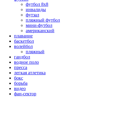
футбол 8х8
инвалиды
футзал
пляжный футбол
мини-футбол
американский
плавание
баскетбол
волейбол
пляжный
гандбол
водное поло
пресса
легкая атлетика
бокс
борьба
видео
фан-сектор