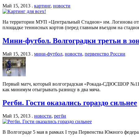
Май 15, 2013 .
картинг
,
новости
На территории МУП «Центральный Стадион» им. Логинова откр
площадке теннисных кортов (перед главным въездом на стадио
Мини-футбол. Волгоградки третьи в з
Май 15, 2013 .
мини-футбол
,
новости
,
первенство России
Первый матч, который волгоградская «Рокада-СДЮСШОР №11» п
как минимум отыгрывать разницу в два мяча.
Регби. Гости оказались гораздо сильнее
Май 15, 2013 .
новости
,
регби
В Волгограде 5 мая в рамках I тура Первенства Южного федера