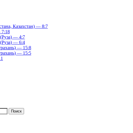
ана, Казахстан) — 8:7
 7:18
(Руза) — 4:7
(Руза) — 6:4
рахань) — 15:8
рахань) — 15:5
11