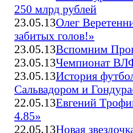
250 млрд рублей
23.05.13
Олег Веретенн
забитых голов!»
23.05.13
Вспомним Про
23.05.13
Чемпионат ВЛФ
23.05.13
История футбо
Сальвадором и Гондур
22.05.13
Евгений Трофим
4.85»
22.05.13
Новая звездоч