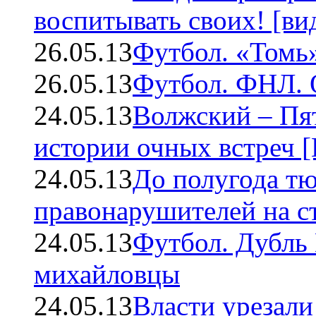
воспитывать своих! [ви
26.05.13
Футбол. «Томь
26.05.13
Футбол. ФНЛ. О
24.05.13
Волжский – Пят
истории очных встреч [
24.05.13
До полугода т
правонарушителей на с
24.05.13
Футбол. Дубль
михайловцы
24.05.13
Власти урезал