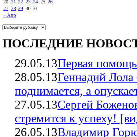
20
21
22
23
24
25
26
27
28
29
30
31
« Апр
ПОСЛЕДНИЕ НОВОС
29.05.13
Первая помощь
28.05.13
Геннадий Лола 
поднимается, а опускает
27.05.13
Сергей Божено
стремится к успеху! [ви
26.05.13
Владимир Горюн