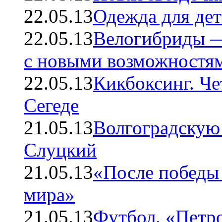
22.05.13
Одежда для дет
22.05.13
Велогибриды —
с новыми возможностя
22.05.13
Кикбоксинг. Че
Сегеде
21.05.13
Волгоградскую
Слуцкий
21.05.13
«После победы
мира»
21.05.13
Футбол. «Петр