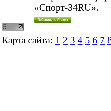
«Спорт-34RU».
Карта сайта:
1
2
3
4
5
6
7