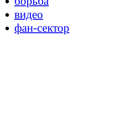
борьба
видео
фан-сектор